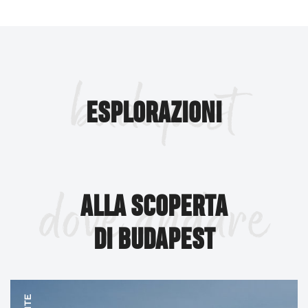
Budapest offre un’ampia gamma di divertimenti per
gli adulti, ma non scoraggiatevi se viaggiate con i
bambini: anche i più piccoli troveranno avventure da
vivere e ricordi indelebili da custodire. Divertimento puro
budapest
o esperienza educativa divertente? La città offre
entrambi.
ESPLORAZIONI
dove andare
ALLA SCOPERTA
DI BUDAPEST