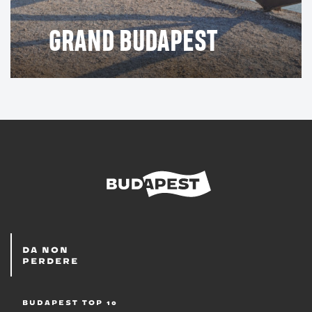
GRAND BUDAPEST
Dettagli di contatto
1061 Budapest, Andrássy út 12
Zoo di Budapest
Lo
, situato nelle vicinanze di
Városliget, ospita un tale assortimento di animali da fare
invidia all’arca di Noè. Il luogo migliore della città per
osservare dal vivo giraffe, leoni e perfino un ghiottone.
Dettagli di contatto
DA NON
PERDERE
1146 Budapest, Állatkerti körút 6-12
BUDAPEST TOP 10