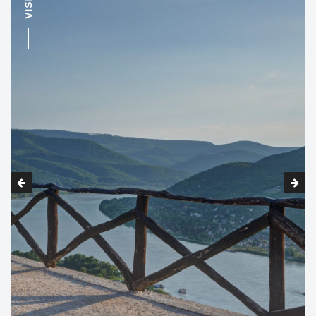
VISITE
Miniversum
è una miniatura in scala 1:100 di
Budapest e di altri luoghi dell’Ungheria, talmente
dettagliata che si distinguono i particolari dei tetti. Si può
controllare il traffico, sperimentare tutti gli effetti sonori
e visivi o perfino assumere il controllo dell’alternanza
giorno/notte.